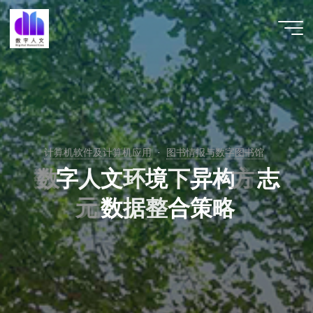
跳
至
数字人
内
文 |
容
DHCN
计算机软件及计算机应用
图书情报与数字图书馆
数
数
字
人
文
环
境
下
异
构
方
方
志
元
元
数
据
整
合
策
略