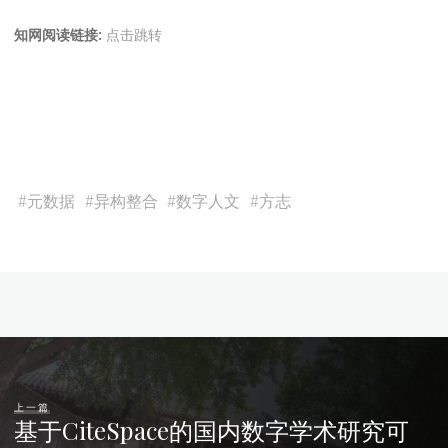
知网阅读链接:
点击跳转
#
元数据
#
异构整合
#
数字人文
#
方志
上一篇
基于CiteSpace的国内数字学术研究可