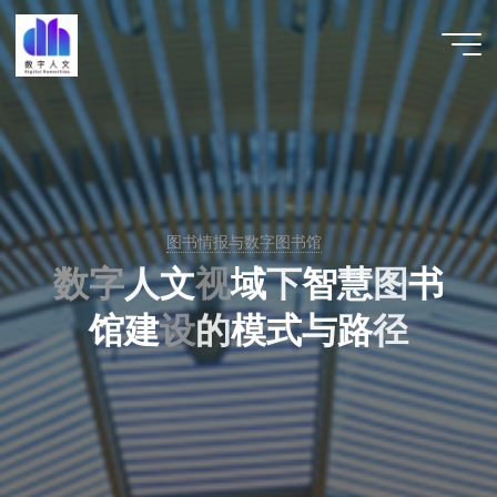
跳
至
数字人
内
文 |
容
DHCN
图书情报与数字图书馆
数
字
人
文
视
域
下
智
慧
图
书
馆
建
设
的
模
式
与
路
径