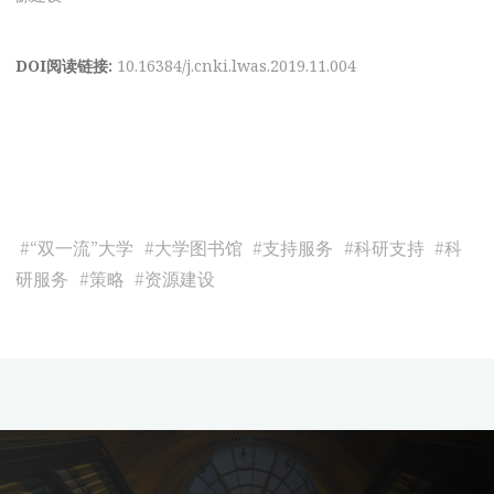
DOI阅读链接:
10.16384/j.cnki.lwas.2019.11.004
#
“双一流”大学
#
大学图书馆
#
支持服务
#
科研支持
#
科
研服务
#
策略
#
资源建设