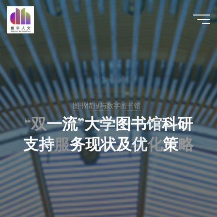
跳
至
数字人
内
文 |
容
DHCN
图书情报与数字图书馆
“
双
一
流
”
大
学
图
书
馆
科
研
支
持
服
务
现
状
及
优
化
策
略