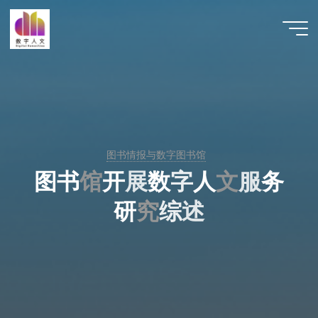
跳
至
数字人
内
文 |
容
DHCN
图书情报与数字图书馆
图
书
馆
开
展
数
字
人
文
服
务
研
究
综
述