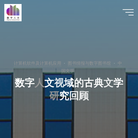
跳
至
数字人
内
文 |
容
DHCN
计算机软件及计算机应用
图书情报与数字图书馆
中
国文学
数
字
人
人
文
视
域
的
古
典
文
学
研
研
究
回
顾