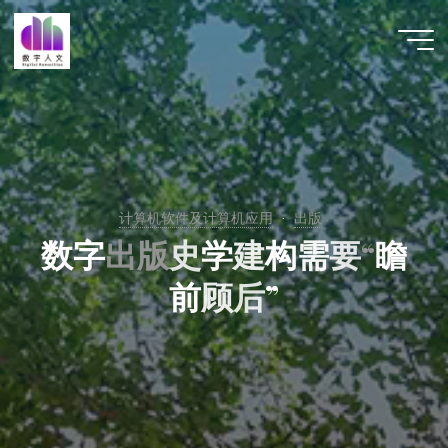
跳
至
数字人
内
文 |
容
DHCN
计算机软件及计算机应用
出版
数
字
出
版
史
学
建
构
需
要
“
瞻
前
顾
后
”