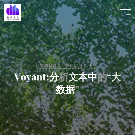
跳
至
数字人
内
文 |
容
DHCN
计算机软件及计算机应用
出版
V
o
y
a
n
t
:
分
析
文
本
中
的
“
大
数
据
”