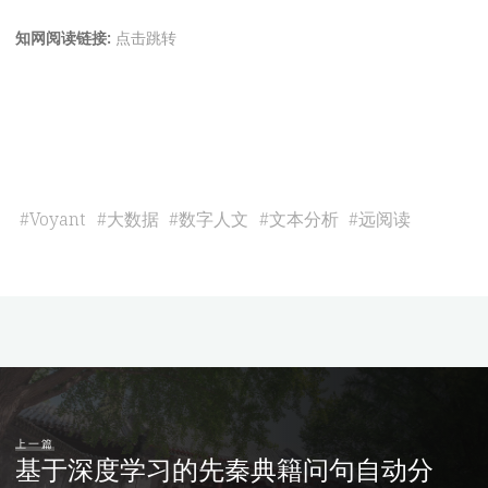
知网阅读链接:
点击跳转
#
Voyant
#
大数据
#
数字人文
#
文本分析
#
远阅读
上一篇
基于深度学习的先秦典籍问句自动分