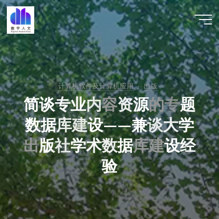
跳
至
数字人
内
文 |
容
DHCN
计算机软件及计算机应用
出版
简
谈
专
业
内
容
资
源
的
专
题
数
据
库
建
设
—
—
兼
谈
大
学
出
版
社
学
术
数
据
库
建
设
经
验