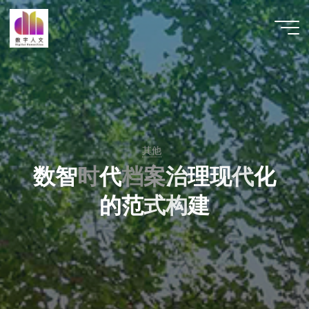
跳
至
数字人
内
文 |
容
DHCN
其他
数
智
时
代
档
案
治
理
现
代
化
的
范
式
构
建