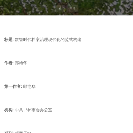
首
其他
页
标题:
数智时代档案治理现代化的范式构建
作者:
郎艳华
第一作者:
郎艳华
机构:
中共邯郸市委办公室
期刊:
档案天地