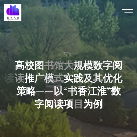
跳
至
数字人
内
文 |
容
DHCN
其他
高
校
图
书
馆
馆
大
大
规
模
数
字
阅
读
读
推
广
模
式
式
实
践
及
其
优
化
策
略
—
—
以
“
书
香
江
淮
”
数
字
阅
读
项
目
目
为
例