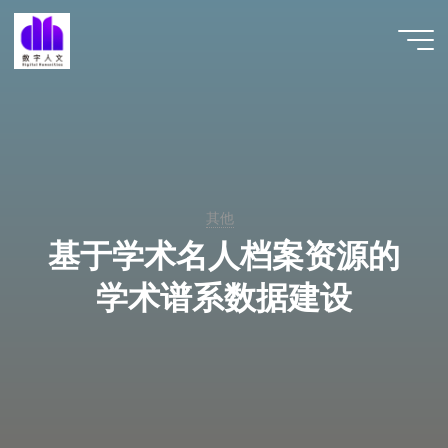
跳
至
数字人
内
文 |
容
DHCN
其他
基于学术名人档案资源的
学术谱系数据建设