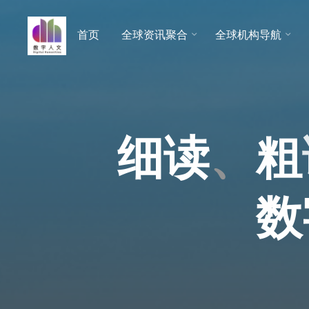
跳
至
首页
全球资讯聚合
全球机构导航
数字人
内
文 |
容
DHCN
细
读
、
粗
数