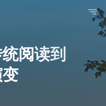
传
统
阅
读
到
演
变