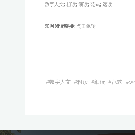
数字人文
;
粗读
;
细读
;
范式
;
远读
知网阅读链接:
点击跳转
#
数字人文
#
粗读
#
细读
#
范式
#
远