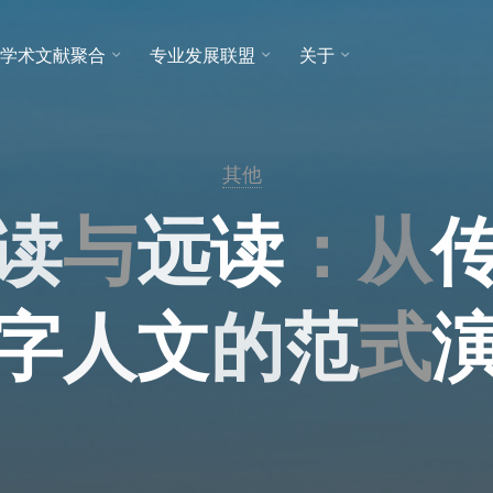
学术文献聚合
专业发展联盟
关于
其他
读
与
远
读
：
从
字
人
文
的
范
式