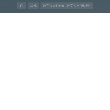
首
其他
数字媒介时代的“数字人文”辨析论
页