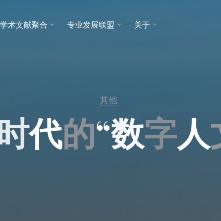
学术文献聚合
专业发展联盟
关于
其他
时
代
的
“
数
字
人