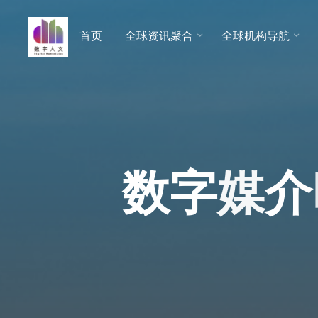
跳
至
首页
全球资讯聚合
全球机构导航
数字人
内
文 |
容
DHCN
数
字
媒
介