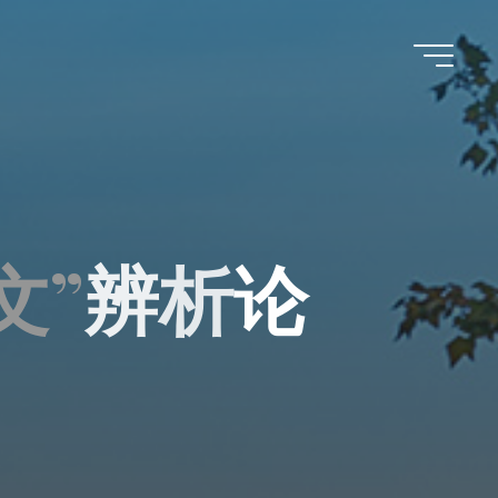
文
”
辨
析
论