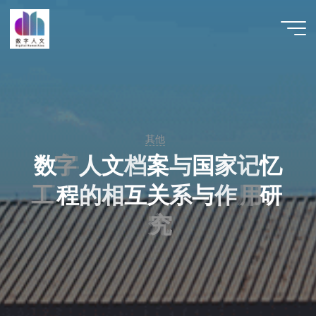
跳
至
数字人
内
文 |
容
DHCN
其他
数
字
字
人
文
档
案
与
国
家
记
忆
工
工
程
的
相
互
关
系
与
作
用
用
研
究
究