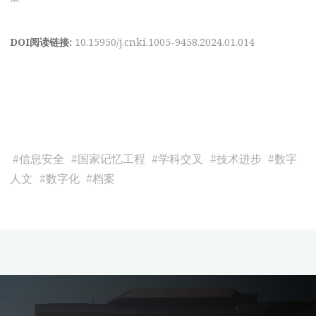
DOI阅读链接:
10.15950/j.cnki.1005-9458.2024.01.014
#
信息安全
#
国家记忆工程
#
学科交叉
#
技术进步
#
数字
人文
#
数字化
#
档案