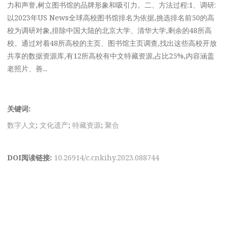
力和声誉,树立图书馆的品牌形象和吸引力。二、方法过程:1、调研:
以2023年US News全球高校图书馆排名为依据,挑选排名前50的高
校为调研对象,排除中国大陆的北京大学、清华大学,剩余的48所高
校。通过对着48所高校的主页、图书馆主页调查,找出这些高校开放
共享的数据资源库,有12所高校有中文特藏资源,占比25%,内容涵盖
老照片、善...
关键词:
数字人文
;
文化遗产
;
特藏资源
;
聚合
DOI阅读链接:
10.26914/c.cnkihy.2023.088744