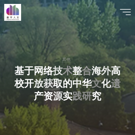
跳
至
数字人
内
文 |
容
DHCN
其他
基
于
网
络
技
术
整
合
海
外
高
校
开
放
获
取
的
中
华
文
化
遗
产
资
源
实
践
研
究