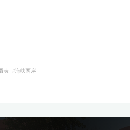
语表
#
海峡两岸