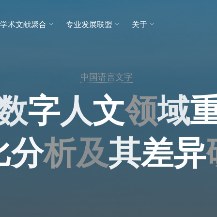
学术文献聚合
专业发展联盟
关于
中国语言文字
字
数
字
人
文
域
领
域
比
分
析
及
其
差
其
异