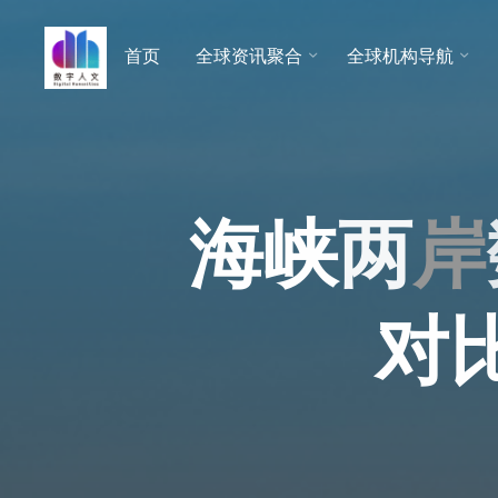
跳
至
首页
全球资讯聚合
全球机构导航
数字人
内
文 |
容
DHCN
海
峡
两
岸
对