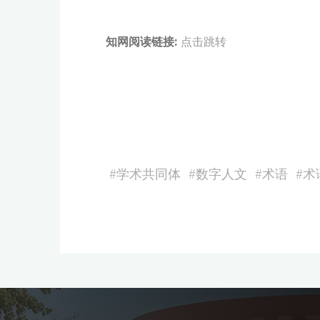
知网阅读链接:
点击跳转
#
学术共同体
#
数字人文
#
术语
#
术