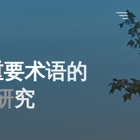
重
要
术
语
术
的
研
究