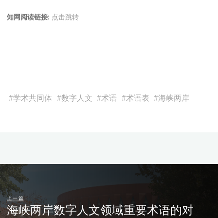
知网阅读链接:
点击跳转
#
学术共同体
#
数字人文
#
术语
#
术语表
#
海峡两岸
上一篇
海峡两岸数字人文领域重要术语的对