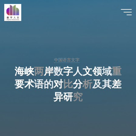
跳
至
数字人
内
文 |
容
DHCN
中国语言文字
海
峡
两
岸
数
字
人
文
领
域
重
重
要
术
语
的
对
比
分
析
及
其
差
异
研
究
究