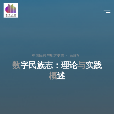
跳
至
数字人
内
文 |
容
DHCN
中国民族与地方史志
民族学
数
数
字
民
族
志
：
理
论
与
与
实
践
概
概
述