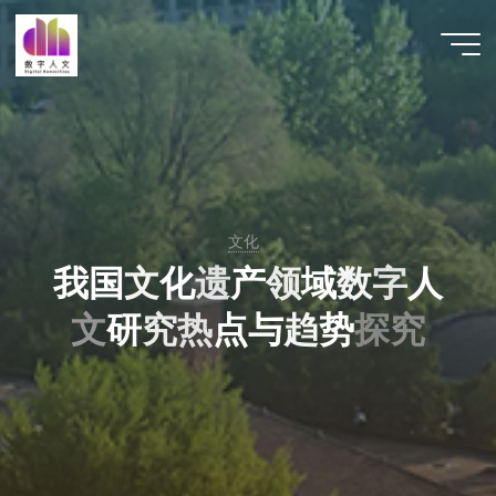
跳
至
数字人
内
文 |
容
DHCN
文化
我
国
文
化
遗
产
领
域
数
字
人
文
研
究
热
点
与
趋
势
探
究