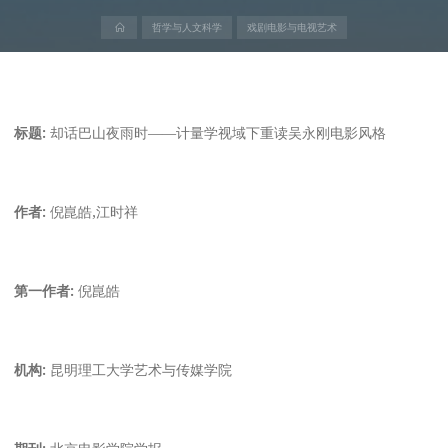
首
哲学与人文科学
戏剧电影与电视艺术
页
标题:
却话巴山夜雨时——计量学视域下重读吴永刚电影风格
作者:
倪崑皓,江时祥
第一作者:
倪崑皓
机构:
昆明理工大学艺术与传媒学院
期刊:
北京电影学院学报