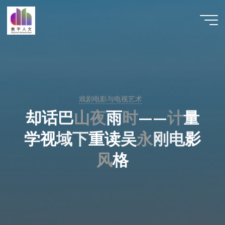
跳
至
数字人
内
文 |
容
DHCN
戏剧电影与电视艺术
却
话
巴
山
夜
雨
时
—
—
计
量
学
视
域
下
重
读
吴
永
刚
电
影
风
格