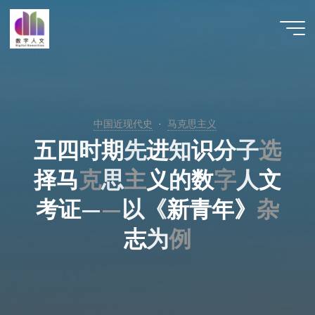
跳
至
数字人
内
文 |
容
DHCN
中国近现代史
马克思主义
五
四
时
期
先
进
知
识
分
子
选
选
择
马
克
克
思
主
主
义
的
数
字
人
文
考
证
—
—
—
以
《
新
青
年
》
杂
杂
志
为
例