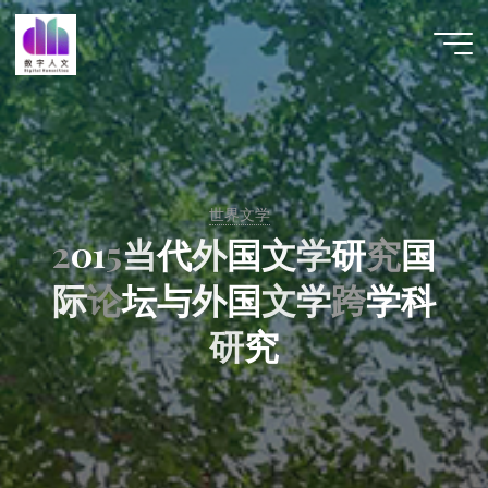
跳
至
数字人
内
文 |
容
DHCN
世界文学
2
0
1
5
当
代
国
外
国
外
学
文
学
研
究
研
国
际
际
论
坛
与
外
国
文
学
跨
学
科
研
究