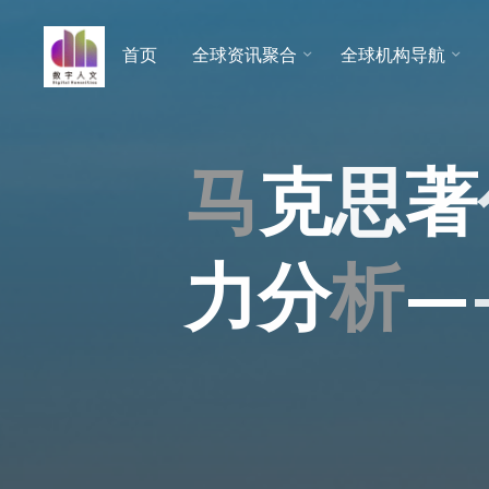
跳
至
首页
全球资讯聚合
全球机构导航
数字人
内
文 |
容
DHCN
马
克
思
著
力
分
析
—