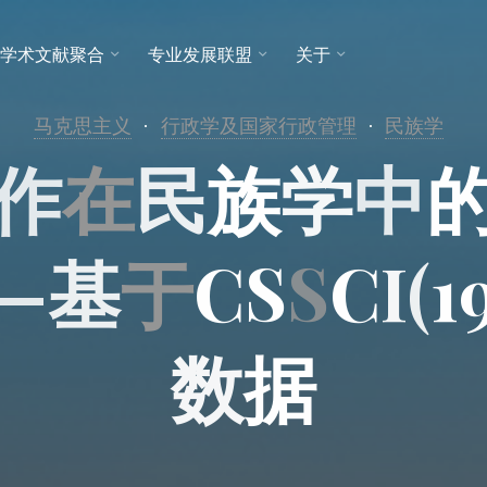
学术文献聚合
专业发展联盟
关于
马克思主义
行政学及国家行政管理
民族学
作
在
民
族
学
中
—
基
于
C
S
S
C
I
(
1
数
据