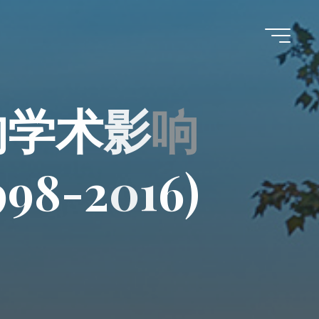
的
学
术
影
响
9
9
8
-
2
0
1
6
)