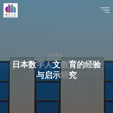
跳
至
数字人
内
文 |
容
DHCN
高等教育
日
本
数
字
人
人
文
教
教
育
的
经
验
与
启
示
研
研
究