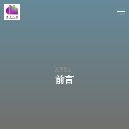
跳
至
数字人
内
文 |
容
DHCN
高等教育
前言