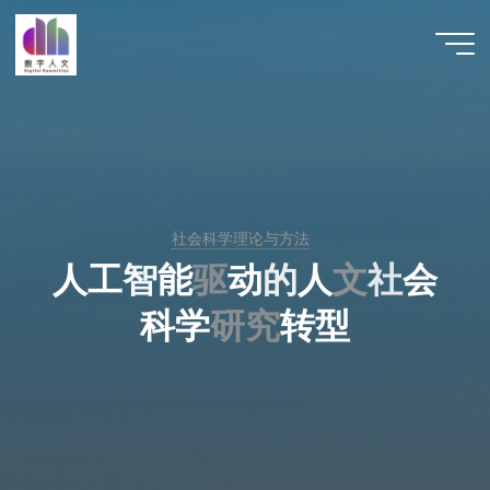
跳
至
数字人
内
文 |
容
DHCN
社会科学理论与方法
人
工
智
能
驱
驱
动
的
人
文
文
社
会
科
学
研
研
究
究
转
型