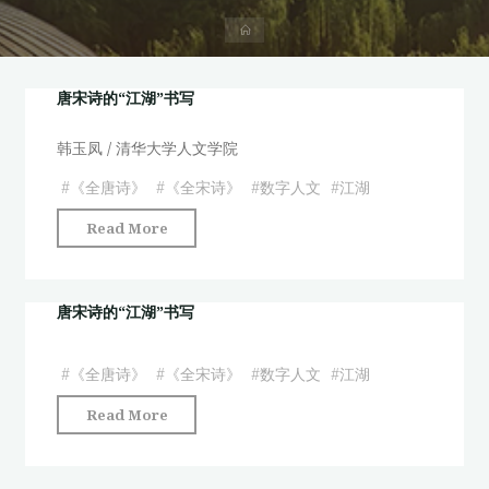
首
页
唐宋诗的“江湖”书写
韩玉凤 / 清华大学人文学院
#
《全唐诗》
#
《全宋诗》
#
数字人文
#
江湖
"唐
Read More
宋
诗
的
唐宋诗的“江湖”书写
“江
湖”
#
《全唐诗》
#
《全宋诗》
#
数字人文
#
江湖
书
"唐
Read More
写"
宋
诗