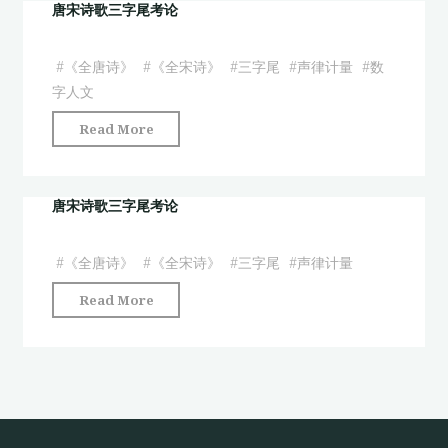
的
唐宋诗歌三字尾考论
“江
湖”
#
《全唐诗》
#
《全宋诗》
#
三字尾
#
声律计量
#
数
书
字人文
写"
"唐
Read More
宋
诗
歌
唐宋诗歌三字尾考论
三
字
#
《全唐诗》
#
《全宋诗》
#
三字尾
#
声律计量
尾
"唐
Read More
考
宋
论"
诗
歌
三
字