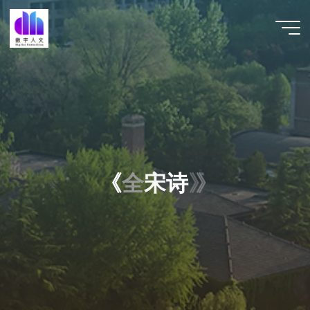
跳
至
数字人
内
文 |
容
DHCN
《
全
宋
诗
》
》