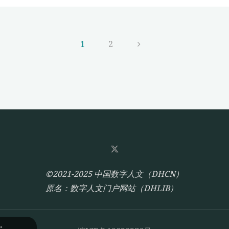
TopWORDS
方
法
1
2
的
文
古
文
章
献
专
分
名
识
页
别
——
©2021-2025 中国数字人文（DHCN）
以
原名：数字人文门户网站（DHLIB）
《汉
书》
和
e