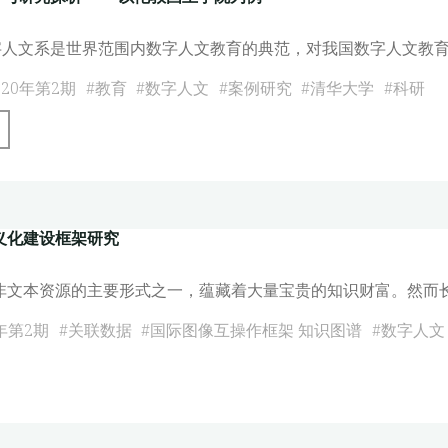
,
字人文系是世界范围内数字人文教育的典范，对我国数字人文教育
20年第2期
#
教育
#
数字人文
#
案例研究
#
清华大学
#
科研
"国
外
数
字
义化建设框架研究
人
文
非文本资源的主要形式之一，蕴藏着大量宝贵的知识财富。然而
教
育
年第2期
#
关联数据
#
国际图像互操作框架 知识图谱
#
数字人文
与
研
究
探