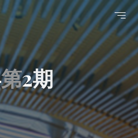
年
第
2
期