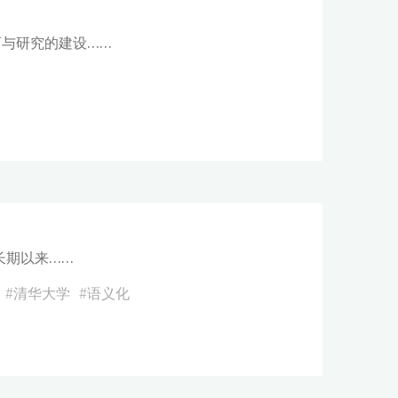
与研究的建设……
长期以来……
#
清华大学
#
语义化