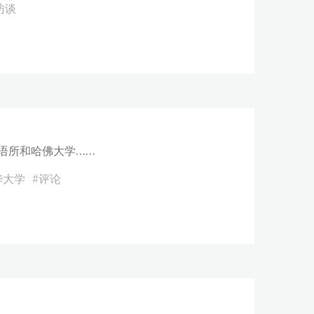
访谈
史语所和哈佛大学……
华大学
#
评论