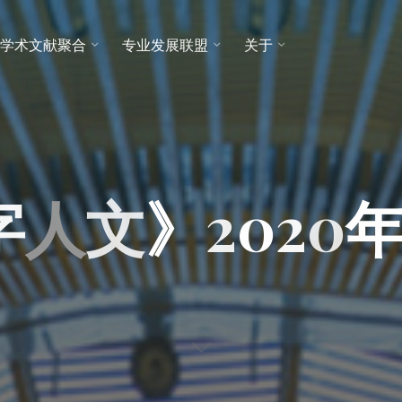
学术文献聚合
专业发展联盟
关于
字
人
文
》
2
0
2
0