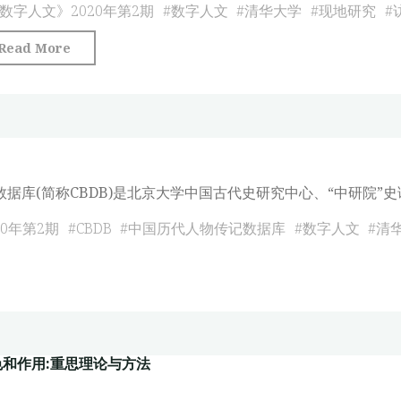
女
数字人文》2020年第2期
#
数字人文
#
清华大学
#
现地研究
#
性
"简
Read More
期
锦
刊
松:
研
现
究
地
的
研
方
据库(简称CBDB)是北京大学中国古代史研究中心、“中研院”
究
法
是
0年第2期
#
CBDB
#
中国历代人物传记数据库
#
数字人文
#
清
论
“人”
反
数
的
思
研
——
究"
以
《妇
色和作用:重思理论与方法
女