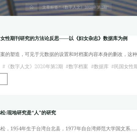
首
文章标签 "《数字人文》2020年第2期"
页
国女性期刊研究的方法论反思——以《妇女杂志》数据库为例
档案的塑造，可见于元数据的设置和对档案内容本身的删改，这种
#
《数字人文》2020年第2期
#
数字档案
#
数据库
#
民国女性
"数
字
档
案
松:现地研究是“人”的研究
与
民
松，1954年生于台湾台北县，1977年自台湾师范大学国文系…
国