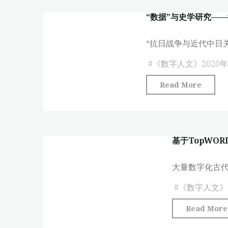
文
“数据”与史学研究—
图
像
“抗日战争与近代中日
资
源
#
《数字人文》2020年
语
"“数
Read More
义
据”
化
与
建
史
设
基于TopWO
学
框
研
架
大量数字化古
究
研
——
#
《数字人文》2
究"
抗
Read More
日
战