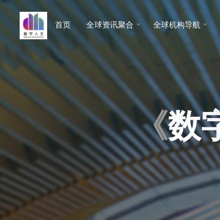
跳
至
首页
全球资讯聚合
全球机构导航
数字人
内
文 |
容
DHCN
《
数