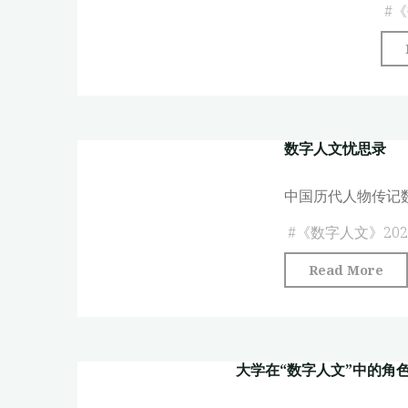
#
《
数字人文忧思录
中国历代人物传记数
#
《数字人文》202
"
Read More
字
人
文
大学在“数字人文”中的角
忧
思