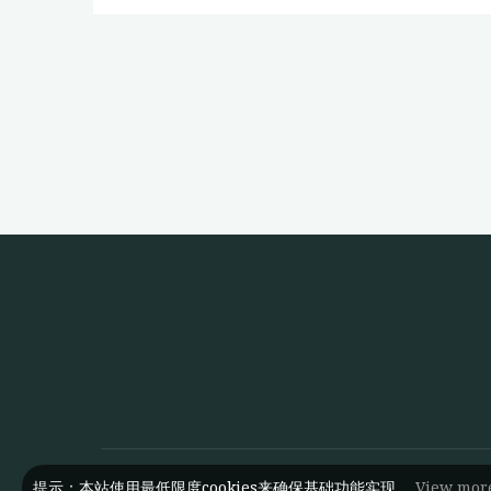
争
与
近
代
中
日
关
系
文
献
数
据
平
台
介
提示：本站使用最低限度cookies来确保基础功能实现。
View mor
绍"