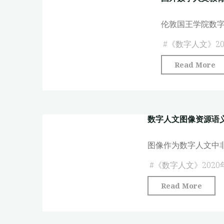
用:
Smithies
重
伦敦国王学院数
the
思
Director
#
《数字人文》20
理
of
论
Read More
King’s
与
Digital
方
Lab
法"
at
数字人文图像资源语
King’s
College
图像作为数字人文中
London"
#
《数字人文》2020
"数
Read More
字
人