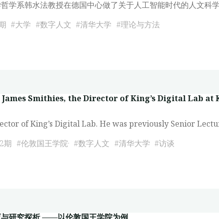
杂
京大学哲学系韩水法教授在德国中心做了关于人工智能时代的人文科
"
志》
期
#
大学
#
数字人文
#
清华大学
#
理论与方法
数
据
库
为
例"
 James Smithies, the Director of King’s Digital Lab at
ector of King’s Digital Lab. He was previously Senior Lectu
2期
#
伦敦国王学院·
#
数字人文
#
清华大学
#
访谈
w
与研究探析 ——以伦敦国王学院为例