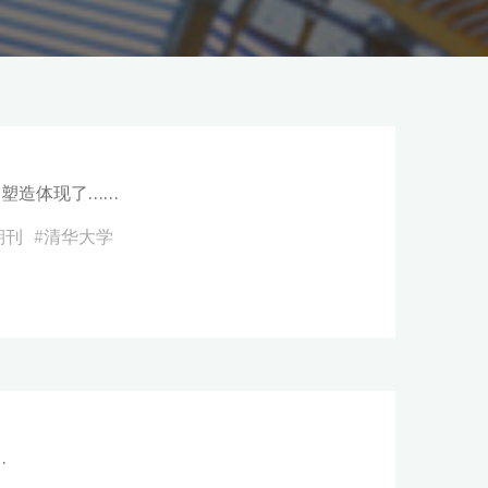
塑造体现了……
期刊
#
清华大学
…