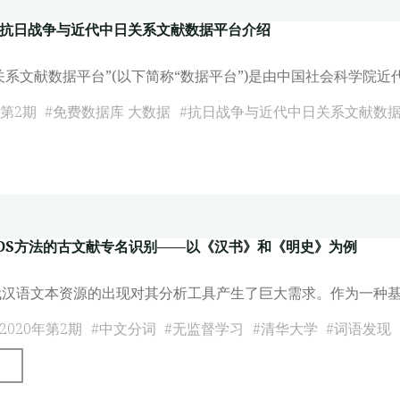
析
—抗日战争与近代中日关系文献数据平台介绍
——
以
关系文献数据平台”(以下简称“数据平台”)是由中国社会科学院近
伦
第2期
#
免费数据库 大数据
#
抗日战争与近代中日关系文献数
敦
国
王
学
院
为
RDS方法的古文献专名识别——以《汉书》和《明史》为例
例"
代汉语文本资源的出现对其分析工具产生了巨大需求。作为一种基
020年第2期
#
中文分词
#
无监督学习
#
清华大学
#
词语发现
"基
于