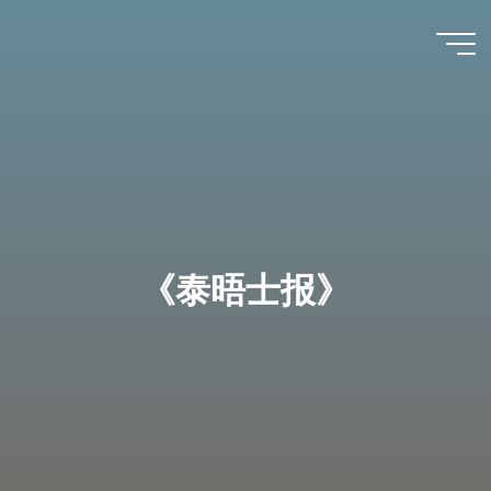
跳
至
数字人
内
文 |
容
DHCN
《泰晤士报》