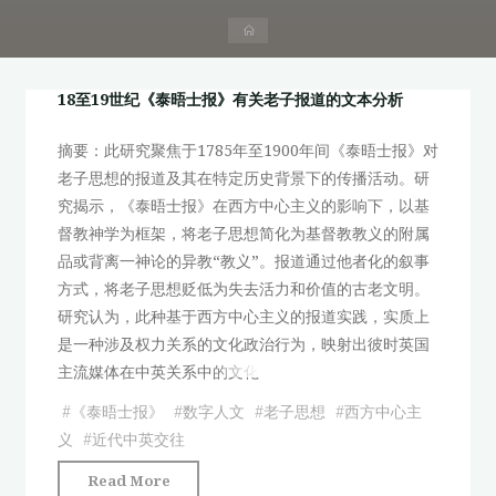
首
页
18至19世纪《泰晤士报》有关老子报道的文本分析
摘要：此研究聚焦于1785年至1900年间《泰晤士报》对
老子思想的报道及其在特定历史背景下的传播活动。研
究揭示，《泰晤士报》在西方中心主义的影响下，以基
督教神学为框架，将老子思想简化为基督教教义的附属
品或背离一神论的异教“教义”。报道通过他者化的叙事
方式，将老子思想贬低为失去活力和价值的古老文明。
研究认为，此种基于西方中心主义的报道实践，实质上
是一种涉及权力关系的文化政治行为，映射出彼时英国
主流媒体在中英关系中的文化
#
《泰晤士报》
#
数字人文
#
老子思想
#
西方中心主
义
#
近代中英交往
"18
Read More