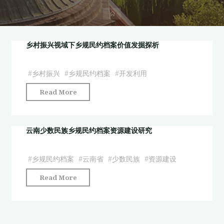
首
页
乡村振兴视域下乡规民约档案价值发掘探析
#
乡村振兴
#
乡规民约档案
#
开发利用
"乡
Read More
村
振
兴
云南少数民族乡规民约档案资源建设研究
视
域
#
乡规民约档案
#
云南省
#
少数民族
#
资源建设
下
"云
Read More
乡
南
规
少
民
数
约