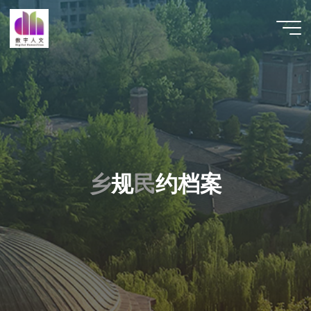
跳
至
数字人
内
文 |
容
DHCN
乡
规
民
约
档
案