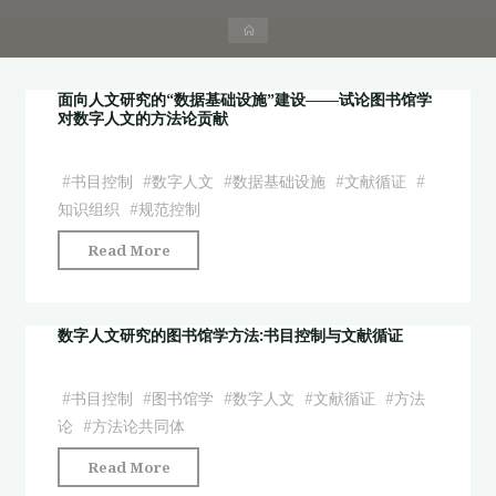
首
页
面向人文研究的“数据基础设施”建设——试论图书馆学
对数字人文的方法论贡献
#
书目控制
#
数字人文
#
数据基础设施
#
文献循证
#
知识组织
#
规范控制
"面
Read More
向
人
文
数字人文研究的图书馆学方法:书目控制与文献循证
研
究
#
书目控制
#
图书馆学
#
数字人文
#
文献循证
#
方法
的
论
#
方法论共同体
“数
"数
Read More
据
字