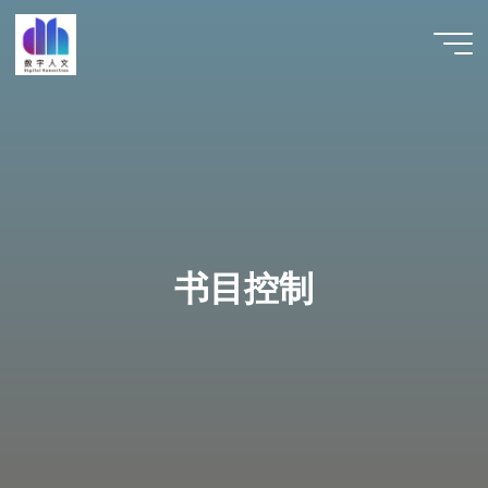
跳
至
数字人
内
文 |
容
DHCN
书目控制