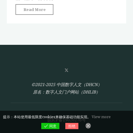
的
"人
Read More
话
类
语
世
网
与
络"
帝
国:
人
类
记
录
的
©2021-2025 中国数字人文（DHCN）
话
原名：数字人文门户网站（DHLIB）
语
网
络"
提示：本站使用最低限度cookies来确保基础功能实现。
View more
皖ICP备19020276号
同意
拒绝