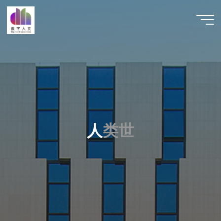
跳
至
数字人
内
文 |
容
DHCN
人
类
世