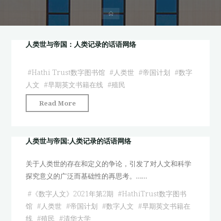
首
页
人类世与帝国：人类记录的话语网络
#
Hathi Trust数字图书馆
#
人类世
#
帝国计划
#
数字
人文
#
早期英文书籍在线
#
殖民
"人
Read More
类
世
与
人类世与帝国:人类记录的话语网络
帝
关于人类世的存在和定义的争论，引发了对人文和科学
国：
探究意义的广泛而基础性的再思考。……
人
类
#
《数字人文》2021年第2期
#
HathiTrust数字图书
记
馆
#
人类世
#
帝国计划
#
数字人文
#
早期英文书籍在
录
线
#
殖民
#
清华大学