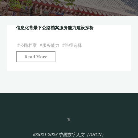
首
页
信息化背景下公路档案服务能力建设探析
#
公路档案
#
服务能力
#
路径选择
"信
Read More
息
化
背
景
下
公
路
档
案
服
©2021-2025 中国数字人文（DHCN）