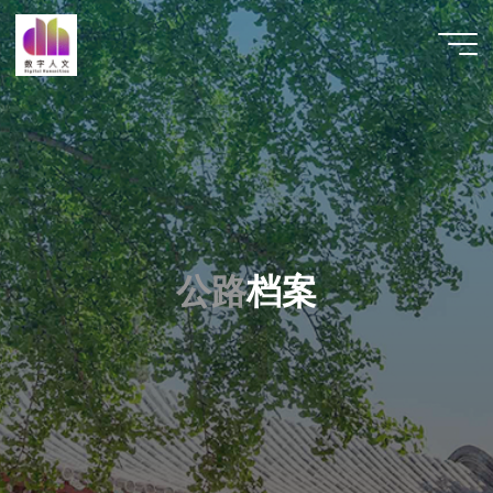
跳
至
数字人
内
文 |
容
DHCN
公
路
档
案