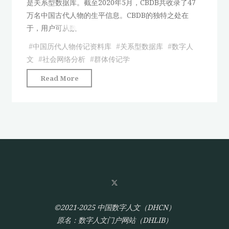
是关系型数据库。截至2020年5月，CBDB共收录了47
专
构
万名中国古代人物的生平信息。CBDB的独特之处在
题
化
于，用户可从数
数
处
据
#
中国历代人物传记资料库
#
关系型数据库
#
数字人
理、
库
文
#
社会网络分析
#
群体传记学
记
构
录
"中
Read More
建
与
国
探
分
历
索"
析"
代
人
物
传
记
资
料
库
©2021-2025 中国数字人文（DHCN）
（CBDB）
原名：数字人文门户网站（DHLIB）