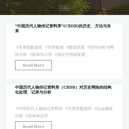
首
页
“中国历代人物传记资料库”(CBDB)的历史、方法与未
来
#
关系型数据库
#
关联数据
#
数据挖掘
#
空间分析与网
络分析
#
群体传记学
#
项目可持续发展
"“中
Read More
国
历
代
中国历代人物传记资料库（CBDB）对历史网络的结构
化处理、记录与分析
人
物
传
#
中国历代人物传记资料库
#
关系型数据库
#
社会网络
记
分析
#
群体传记学
资
"中
Read More