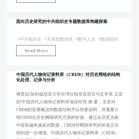
料
国
库”
历
(CBDB)
代
面向历史研究的中共组织史专题数据库构建探索
的
人
历
物
#
中共组织史
#
关系型数据库
#
数字人文
#
数据组织
史、
传
方
"面
Read More
记
法
向
资
与
历
料
未
史
中国历代人物传记资料库（CBDB）对历史网络的结构
库
来"
化处理、记录与分析
研
（CBDB）
究
对
傅君劢/加利福尼亚大学尔湾分校东亚语言与文学系 王宏
的
历
苏/中国历代人物传记资料库项目经理 摘 要：文章对
中
史
CBDB的发展概况和数据结构予以简要说明，并着重介
共
网
绍CBDB在历史网络研究方面的价值。通过从历史文献
组
络
中提取越来越多的数据，CBDB对网络研究的价值正在
织
的
得到进一步增强。中国历代人物传记资料库（CBDB）
史
结