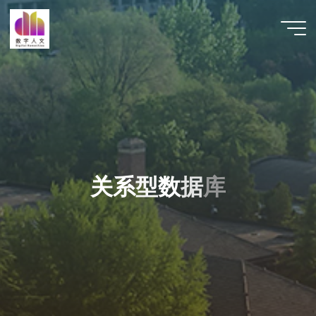
跳
至
数字人
内
文 |
容
DHCN
关
系
型
数
据
库