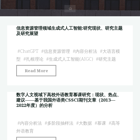
首
页
信息资源管理领域生成式人工智能:研究现状、研究主题
及研究展望
#
ChatGPT
#
信息资源管理
#
内容分析法
#
大语言模
型
#
扎根理论
#
生成式人工智能(AIGC)
#
研究主题
"信
Read More
息
资
源
数字人文视域下高校外语教育慕课研究：现状、热点、
建议——基于我国外语类CSSCI期刊文章（2013—
管
2022年度）的分析
理
领
#
内容分析法
#
多阶段抽样法
#
大数据
#
慕课
#
高等
域
外语教育
生