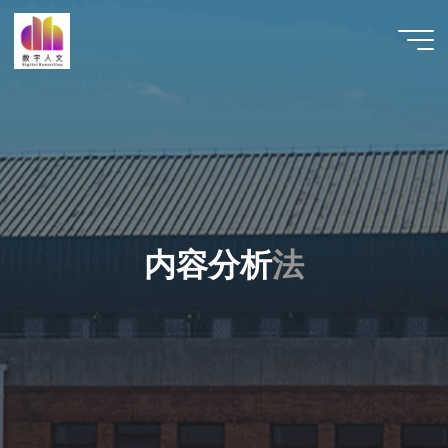
跳
至
数字人
内
文 |
容
DHCN
内
容
分
析
法