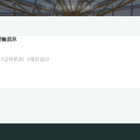
首
文章标签 "分类体系"
页
经验启示
#
运作机制
#
项目设计