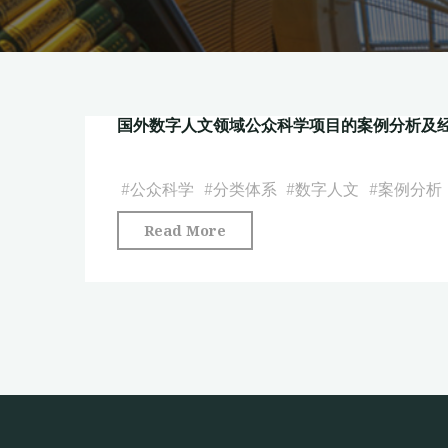
国外数字人文领域公众科学项目的案例分析及
#
公众科学
#
分类体系
#
数字人文
#
案例分析
"国
Read More
外
数
字
人
文
领
域