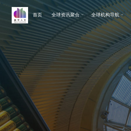
跳
至
首页
全球资讯聚合
全球机构导航
数字人
内
文 |
容
DHCN