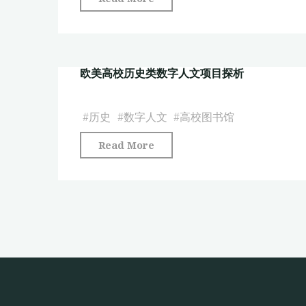
值"
点
+上
下
欧美高校历史类数字人文项目探析
文”
可
视
#
历史
#
数字人文
#
高校图书馆
化
"欧
Read More
分
美
析:
高
数
校
字
历
历
史
史
类
集
数
合
字
的