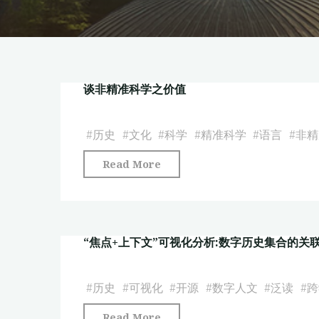
谈非精准科学之价值
#
历史
#
文化
#
科学
#
精准科学
#
语言
#
非精
"谈
Read More
非
精
准
“焦点+上下文”可视化分析:数字历史集合的
科
学
之
#
历史
#
可视化
#
开源
#
数字人文
#
泛读
#
跨
价
"“焦
Read More