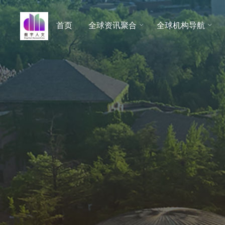
跳
至
首页
全球资讯聚合
全球机构导航
数字人
内
文 |
容
DHCN