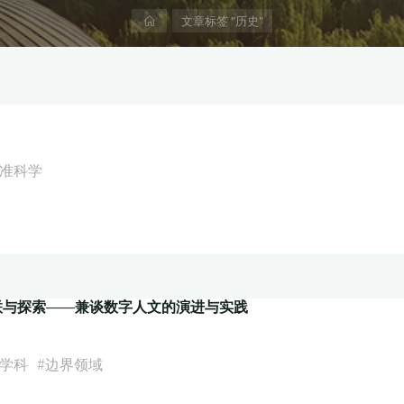
首
文章标签 "历史"
页
准科学
关联与探索——兼谈数字人文的演进与实践
学科
#
边界领域