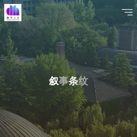
跳
至
数字人
内
文 |
容
DHCN
叙
事
条
纹
条