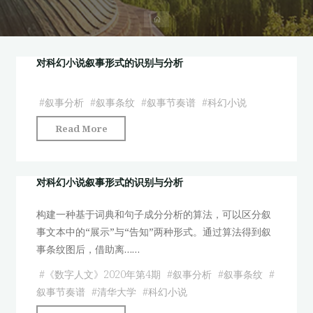
首
页
对科幻小说叙事形式的识别与分析
#
叙事分析
#
叙事条纹
#
叙事节奏谱
#
科幻小说
"对
Read More
科
幻
小
对科幻小说叙事形式的识别与分析
说
构建一种基于词典和句子成分分析的算法，可以区分叙
叙
事文本中的“展示”与“告知”两种形式。通过算法得到叙
事
事条纹图后，借助离……
形
式
#
《数字人文》2020年第4期
#
叙事分析
#
叙事条纹
#
的
叙事节奏谱
#
清华大学
#
科幻小说
识