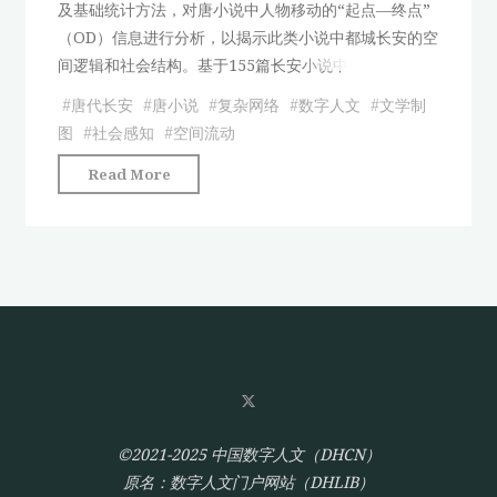
及基础统计方法，对唐小说中人物移动的“起点—终点”
看
（OD）信息进行分析，以揭示此类小说中都城长安的空
都
间逻辑和社会结构。基于155篇长安小说中
城
长
#
唐代长安
#
唐小说
#
复杂网络
#
数字人文
#
文学制
安
图
#
社会感知
#
空间流动
的
"从
Read More
社
唐
会
小
感
说
知
中
变
的
迁"
空
间
交
互
看
©2021-2025 中国数字人文（DHCN）
都
原名：数字人文门户网站（DHLIB）