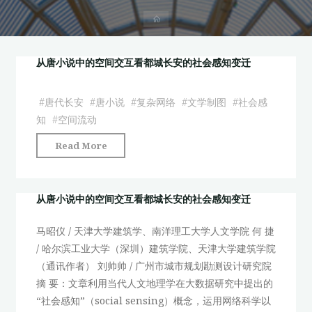
首
页
从唐小说中的空间交互看都城长安的社会感知变迁
#
唐代长安
#
唐小说
#
复杂网络
#
文学制图
#
社会感
知
#
空间流动
"从
Read More
唐
小
说
从唐小说中的空间交互看都城长安的社会感知变迁
中
马昭仪 / 天津大学建筑学、南洋理工大学人文学院 何 捷
的
/ 哈尔滨工业大学（深圳）建筑学院、天津大学建筑学院
空
（通讯作者） 刘帅帅 / 广州市城市规划勘测设计研究院
间
摘 要：文章利用当代人文地理学在大数据研究中提出的
交
“社会感知”（social sensing）概念，运用网络科学以
互