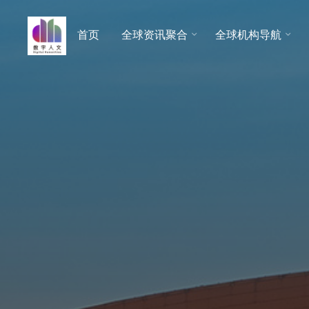
跳
至
首页
全球资讯聚合
全球机构导航
数字人
内
文 |
容
DHCN