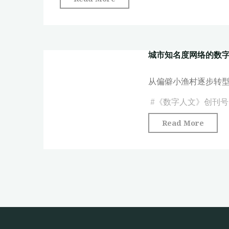
数
市
字
知
人
名
文
城市知名度网络的数字人
度
研
网
究
从偏僻小渔村逐步转
络
——
的
#
《数字人文》创刊号
以
数
《人
"城
Read More
字
民
市
人
日
知
文
报》
名
研
（1946-
度
究
2016）
网
——
中
络
以
深
的
《人