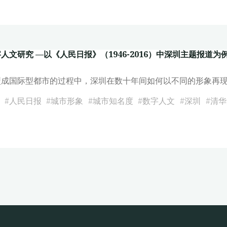
文研究 —以《人民日报》（1946-2016）中深圳主题报道为
型成国际型都市的过程中，深圳在数十年间如何以不同的形象再现
#
人民日报
#
城市形象
#
城市知名度
#
数字人文
#
深圳
#
清华