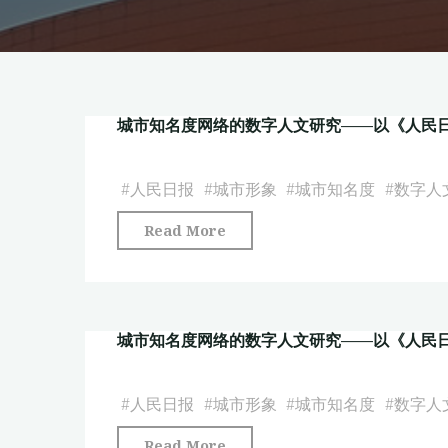
城市知名度网络的数字人文研究——以《人民日报
#
人民日报
#
城市形象
#
城市知名度
#
数字人
"城
Read More
市
知
名
城市知名度网络的数字人文研究——以《人民日报
度
网
络
#
人民日报
#
城市形象
#
城市知名度
#
数字人
的
"城
Read More