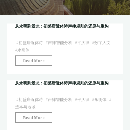
首
页
从永明到景龙：初盛唐近体诗声律规则的还原与重构
#
初盛唐近体诗
#
声律智能分析
#
平仄律
#
数字人文
#
永明体
"从
Read More
永
明
到
从永明到景龙：初盛唐近体诗声律规则的还原与重构
景
龙：
#
初盛唐近体诗
#
声律智能分析
#
平仄律
#
永明体
#
初
选本与地域
盛
"从
Read More
唐
永
近