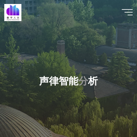
跳
至
数字人
内
文 |
容
DHCN
声
律
声
智
能
智
分
析