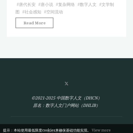
献
变
#
唐代长安
#
唐小说
#
复杂网络
#
数字人文
#
文学制
热
迁"
图
#
社会感知
#
空间流动
点
"从
Read More
挖
唐
掘"
小
说
中
的
空
间
交
互
看
©2021-2025 中国数字人文（DHCN）
都
原名：数字人文门户网站（DHLIB）
城
长
安
提示：本站使用最低限度cookies来确保基础功能实现。
View more