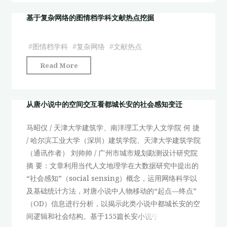
小
与
说
基于复杂网络的图情档学科文献热点挖掘
展
中
望"
的
#
图情档学科
#
复杂网络
#
文献热点
空
"基
Read More
间
于
交
复
互
杂
从唐小说中的空间交互看都城长安的社会感知变迁
看
网
都
马昭仪 / 天津大学建筑学、南洋理工大学人文学院 何 捷
络
城
/ 哈尔滨工业大学（深圳）建筑学院、天津大学建筑学院
的
长
（通讯作者） 刘帅帅 / 广州市城市规划勘测设计研究院
图
安
摘 要：文章利用当代人文地理学在大数据研究中提出的
情
的
“社会感知”（social sensing）概念，运用网络科学以
档
社
及基础统计方法，对唐小说中人物移动的“起点—终点”
学
会
（OD）信息进行分析，以揭示此类小说中都城长安的空
科
感
间逻辑和社会结构。基于155篇长安小说中
文
知