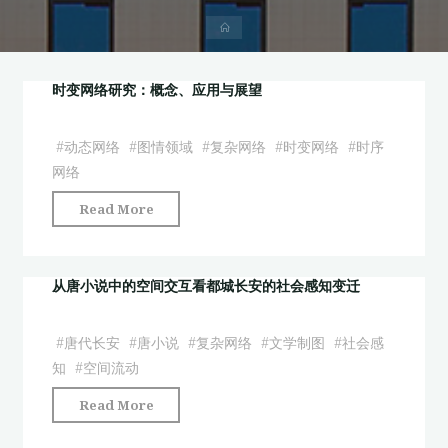
首
页
时变网络研究：概念、应用与展望
#
动态网络
#
图情领域
#
复杂网络
#
时变网络
#
时序
网络
"时
Read More
变
网
络
从唐小说中的空间交互看都城长安的社会感知变迁
研
究：
#
唐代长安
#
唐小说
#
复杂网络
#
文学制图
#
社会感
概
知
#
空间流动
念、
"从
Read More
应
唐
用