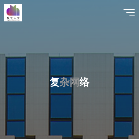
跳
至
数字人
内
文 |
容
DHCN
复
杂
网
络