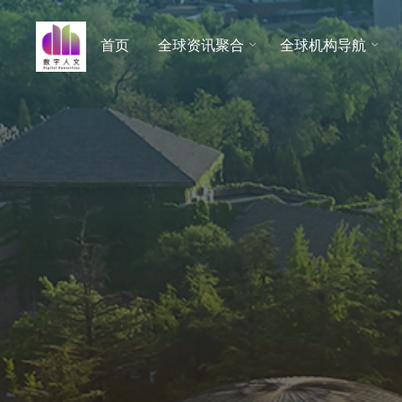
跳
至
首页
全球资讯聚合
全球机构导航
数字人
内
文 |
容
DHCN