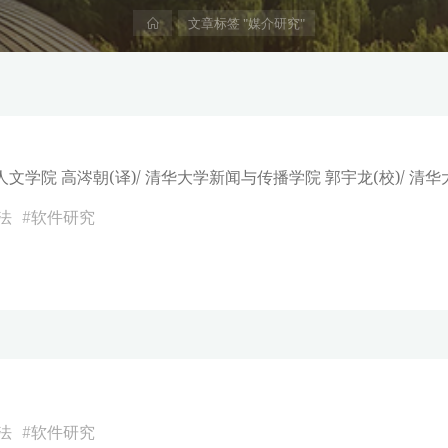
首
文章标签 "媒介研究"
页
人文学院 高涔朝(译)/ 清华大学新闻与传播学院 郭宇龙(校)/ 
法
#
软件研究
法
#
软件研究