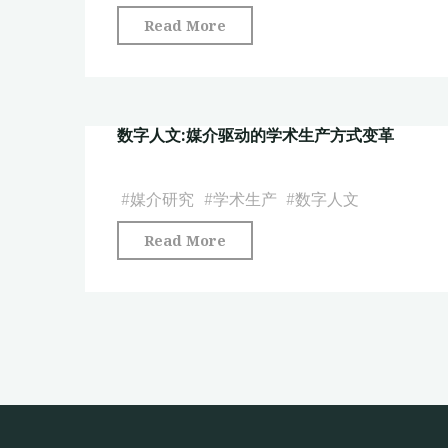
数
"人
Read More
字
工
人
智
文"
能、
数字人文:媒介驱动的学术生产方式变革
伦
理
与
#
媒介研究
#
学术生产
#
数字人文
数
"数
Read More
字
字
人
人
文"
文:
媒
介
驱
动