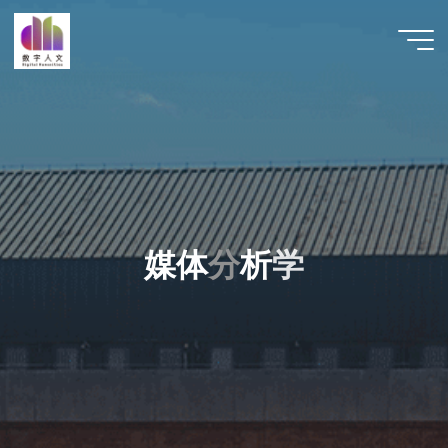
跳
至
数字人
内
文 |
容
DHCN
媒
体
分
析
学