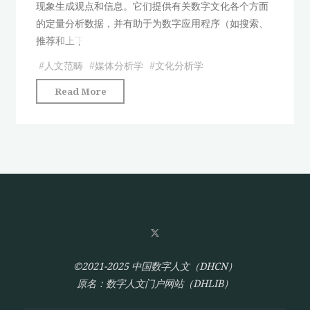
现象生成观点和信息。它们提供有关数字文化各个方面
的定量分析数据，并有助于为数字应用程序（如搜索、
推荐和上下
#
人文范畴
#
媒体分析学
#
文化分析学
"没
Read More
有
范
畴，
我
们
还
能
思
考
吗？"
©2021-2025 中国数字人文（DHCN）
原名：数字人文门户网站（DHLIB）