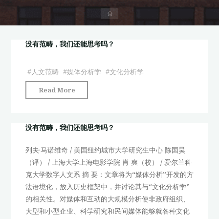
首
页
没有范畴，我们还能思考吗？
#
人文范畴
#
媒体分析学
#
文化分析学
"没
Read More
有
范
畴，
没有范畴，我们还能思考吗？
我
列夫·马诺维奇 / 美国纽约城市大学研究生中心 陈国昊
们
（译） / 上海大学上海电影学院 肖 爽（校） / 爱尔兰科
还
克大学数字人文系 摘 要：文章将为“媒体分析”开发的方
能
法语境化，放入历史框架中，并讨论其与“文化分析学”
思
的相关性。对媒体和互动的大规模分析使非政府组织、
考
大型和小型企业、科学研究和民间媒体能够就各种文化
吗？"