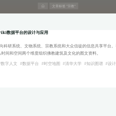
首
文章标签 "宗教"
页
wiki数据平台的设计与应用
）是一个面向科研系统、文物系统、宗教系统和大众信徒的信息共享平
从时间和空间两个维度组织佛教建筑及文化的图文资料。
#
数字人文
#
数据平台
#
时空地图
#
清华大学
#
知识图谱
#
设