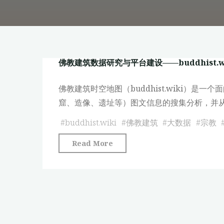
佛教建筑数据研究与平台建设——buddhist.
佛教建筑时空地图（buddhist.wiki
窟、造像、遗址等）图文信息的搜集分析，并
#
buddhist.wiki
#
佛教建筑
#
大数据
#
宗教
"佛
Read More
教
建
筑
数
据