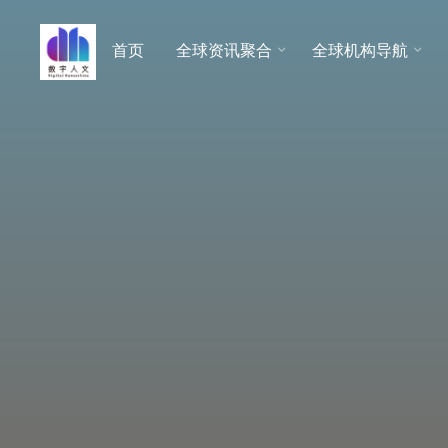
跳
至
首页
全球资讯聚合
全球机构导航
数字人
内
文 |
容
DHCN