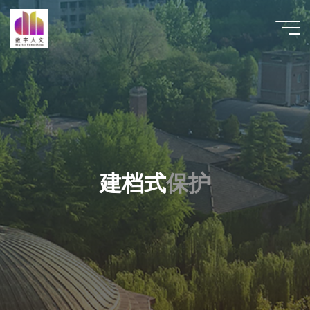
跳
至
数字人
内
文 |
容
DHCN
建
档
式
保
护