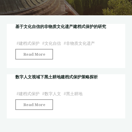
首
页
基于文化自信的非物质文化遗产建档式保护的研究
#
建档式保护
#
文化自信
#
非物质文化遗产
"基
Read More
于
文
化
数字人文视域下黑土耕地建档式保护策略探析
自
信
#
建档式保护
#
数字人文
#
黑土耕地
的
"数
Read More
非
字
物
人
质
文
文