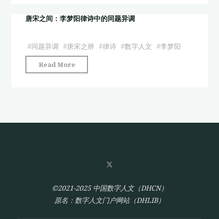
之
间：
唐宋之间：李梦阳律诗中的同题异调
李
梦
#
同题异调
#
唐宋之辨
#
律诗
#
数字人文
#
李梦阳
阳
"唐
Read More
律
宋
诗
之
中
间：
的
李
同
梦
题
阳
异
律
调"
诗
中
的
©2021-2025 中国数字人文（DHCN）
同
原名：数字人文门户网站（DHLIB）
题