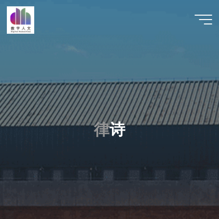
跳
至
数字人
内
文 |
容
DHCN
律
诗