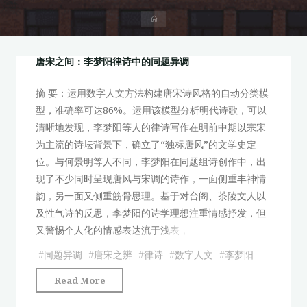
首
页
唐宋之间：李梦阳律诗中的同题异调
摘 要：运用数字人文方法构建唐宋诗风格的自动分类模
型，准确率可达86%。运用该模型分析明代诗歌，可以
清晰地发现，李梦阳等人的律诗写作在明前中期以宗宋
为主流的诗坛背景下，确立了“独标唐风”的文学史定
位。与何景明等人不同，李梦阳在同题组诗创作中，出
现了不少同时呈现唐风与宋调的诗作，一面侧重丰神情
韵，另一面又侧重筋骨思理。基于对台阁、茶陵文人以
及性气诗的反思，李梦阳的诗学理想注重情感抒发，但
又警惕个人化的情感表达流于浅表，
#
同题异调
#
唐宋之辨
#
律诗
#
数字人文
#
李梦阳
"唐
Read More
宋