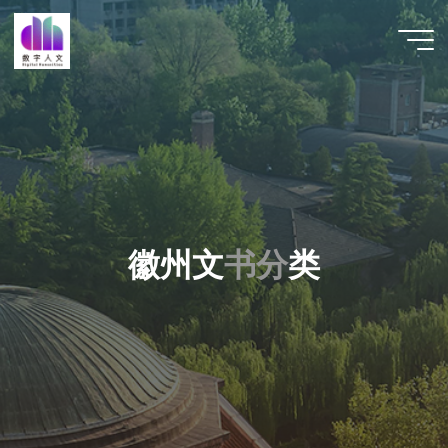
跳
至
数字人
内
文 |
容
DHCN
徽
州
文
书
分
类