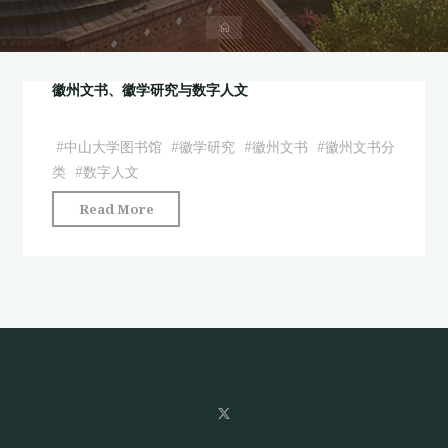
首
页
徽州文书、徽学研究与数字人文
#
中山大学图书馆
#
徽学研究
#
徽州文书
#
徽州文书分
类
#
数字人文
"徽
Read More
州
文
书、
徽
学
研
究
与
数