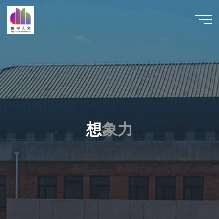
跳
至
数字人
内
文 |
容
DHCN
想
象
力