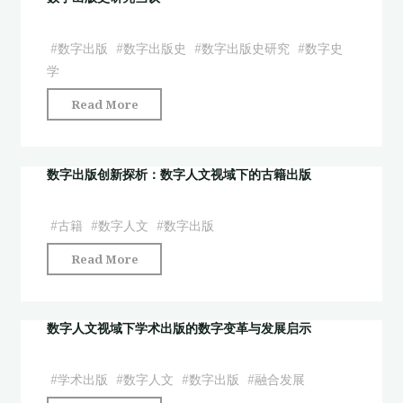
史
建
展
料
设
望
#
数字出版
#
数字出版史
#
数字出版史研究
#
数字史
的
机
与
学
数
制
批
"数
Read More
字
与
判
字
化
出
性
出
编
版
反
版
数字出版创新探析：数字人文视域下的古籍出版
纂
价
思"
史
整
值
研
理
建
#
古籍
#
数字人文
#
数字出版
究
与
构"
"数
Read More
刍
出
字
议"
版
出
方
版
数字人文视域下学术出版的数字变革与发展启示
法"
创
新
#
学术出版
#
数字人文
#
数字出版
#
融合发展
探