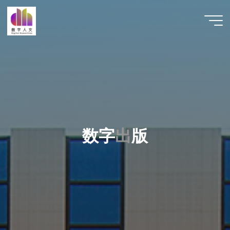
跳
至
数字人
内
文 |
容
DHCN
数
字
出
版