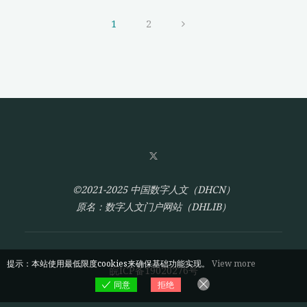
海
展
从
1
2
启
0
示"
文
到
1
章
——
中
分
文
在
页
线
国
©2021-2025 中国数字人文（DHCN）
际
原名：数字人文门户网站（DHLIB）
化
战
略
研
提示：本站使用最低限度cookies来确保基础功能实现。
View more
皖ICP备19020276号
究"
同意
拒绝