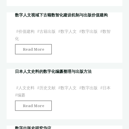
析
式
框
人
数字人文视域下古籍数智化建设机制与出版价值建构
架
工
及
智
#
价值建构
#
古籍出版
#
数字人文
#
数字出版
#
数智
融
能
化
合
重
机
"数
Read More
塑
制"
字
数
人
字
文
日本人文史料的数字化编纂整理与出版方法
出
视
版
域
的
#
人文史料
#
历史文献
#
数字人文
#
数字出版
#
日本
下
应
#
编纂
古
用
"日
Read More
籍
场
本
数
景、
人
智
趋
文
数字出版史研究刍议
化
势