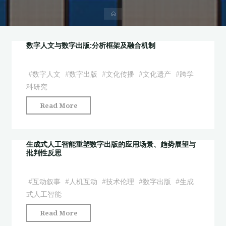
首
页
数字人文与数字出版:分析框架及融合机制
#
数字人文
#
数字出版
#
文化传播
#
文化遗产
#
跨学
科研究
"数
Read More
字
人
文
生成式人工智能重塑数字出版的应用场景、趋势展望与
批判性反思
与
数
字
#
互动叙事
#
人机互动
#
技术伦理
#
数字出版
#
生成
出
式人工智能
版:
"生
Read More
分
成