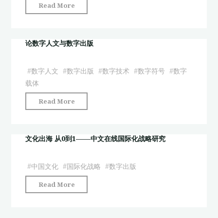
"数
Read More
析：
字
数
人
字
文
论数字人文与数字出版
人
视
文
域
视
#
数字人文
#
数字出版
#
数字技术
#
数字符号
#
数字
下
域
载体
学
下
"论
Read More
术
的
数
出
古
字
版
籍
人
文化出海 从0到1——中文在线国际化战略研究
的
出
文
数
版"
与
字
#
中国文化
#
国际化战略
#
数字出版
数
变
"文
Read More
字
革
化
出
与
出
版"
发